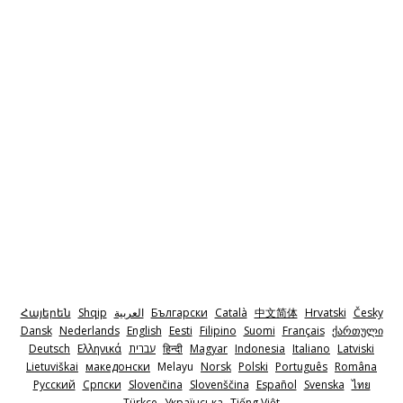
Հայերեն
Shqip
‫العربية
Български
Català
中文简体
Hrvatski
Česky
Dansk
Nederlands
English
Eesti
Filipino
Suomi
Français
ქართული
Deutsch
Ελληνικά
‫עברית
हिन्दी
Magyar
Indonesia
Italiano
Latviski
Lietuviškai
македонски
Melayu
Norsk
Polski
Português
Româna
Pyccкий
Српски
Slovenčina
Slovenščina
Español
Svenska
ไทย
Türkçe
Українська
Tiếng Việt