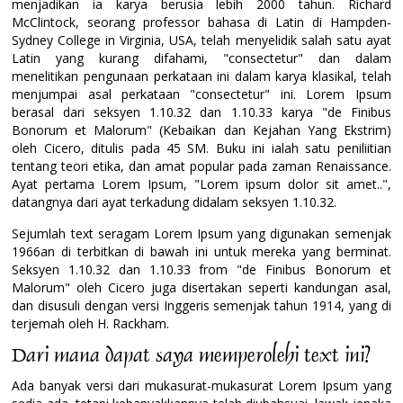
menjadikan ia karya berusia lebih 2000 tahun. Richard
McClintock, seorang professor bahasa di Latin di Hampden-
Sydney College in Virginia, USA, telah menyelidik salah satu ayat
Latin yang kurang difahami, "consectetur" dan dalam
menelitikan pengunaan perkataan ini dalam karya klasikal, telah
menjumpai asal perkataan "consectetur" ini. Lorem Ipsum
berasal dari seksyen 1.10.32 dan 1.10.33 karya "de Finibus
Bonorum et Malorum" (Kebaikan dan Kejahan Yang Ekstrim)
oleh Cicero, ditulis pada 45 SM. Buku ini ialah satu peniliitian
tentang teori etika, dan amat popular pada zaman Renaissance.
Ayat pertama Lorem Ipsum, "Lorem ipsum dolor sit amet..",
datangnya dari ayat terkadung didalam seksyen 1.10.32.
Sejumlah text seragam Lorem Ipsum yang digunakan semenjak
1966an di terbitkan di bawah ini untuk mereka yang berminat.
Seksyen 1.10.32 dan 1.10.33 from "de Finibus Bonorum et
Malorum" oleh Cicero juga disertakan seperti kandungan asal,
dan disusuli dengan versi Inggeris semenjak tahun 1914, yang di
terjemah oleh H. Rackham.
Dari mana dapat saya memperolehi text ini?
Ada banyak versi dari mukasurat-mukasurat Lorem Ipsum yang