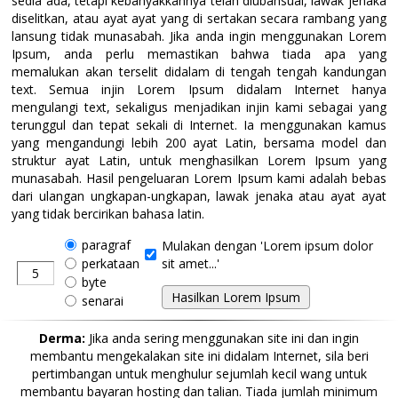
sedia ada, tetapi kebanyakkannya telah diubahsuai, lawak jenaka
diselitkan, atau ayat ayat yang di sertakan secara rambang yang
lansung tidak munasabah. Jika anda ingin menggunakan Lorem
Ipsum, anda perlu memastikan bahwa tiada apa yang
memalukan akan terselit didalam di tengah tengah kandungan
text. Semua injin Lorem Ipsum didalam Internet hanya
mengulangi text, sekaligus menjadikan injin kami sebagai yang
terunggul dan tepat sekali di Internet. Ia menggunakan kamus
yang mengandungi lebih 200 ayat Latin, bersama model dan
struktur ayat Latin, untuk menghasilkan Lorem Ipsum yang
munasabah. Hasil pengeluaran Lorem Ipsum kami adalah bebas
dari ulangan ungkapan-ungkapan, lawak jenaka atau ayat ayat
yang tidak bercirikan bahasa latin.
paragraf
Mulakan dengan 'Lorem ipsum dolor
perkataan
sit amet...'
byte
senarai
Derma:
Jika anda sering menggunakan site ini dan ingin
membantu mengekalakan site ini didalam Internet, sila beri
pertimbangan untuk menghulur sejumlah kecil wang untuk
membantu bayaran hosting dan talian. Tiada jumlah minimum