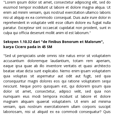
"Lorem ipsum dolor sit amet, consectetur adipiscing elit, sed do
eiusmod tempor incididunt ut labore et dolore magna aliqua. Ut
enim ad minim veniam, quis nostrud exercitation ullamco laboris
nisi ut aliquip ex ea commodo consequat. Duis aute irure dolor in
reprehenderit in voluptate velit esse cillum dolore eu fugiat nulla
pariatur. Excepteur sint occaecat cupidatat non proident, sunt in
culpa qui officia deserunt mollit anim id est laborum."
Seksyen 1.10.32 dari "de Finibus Bonorum et Malorum",
karya Cicero pada in 45 SM
"Sed ut perspiciatis unde omnis iste natus error sit voluptatem
accusantium doloremque laudantium, totam rem aperiam,
eaque ipsa quae ab illo inventore veritatis et quasi architecto
beatae vitae dicta sunt explicabo. Nemo enim ipsam voluptatem
quia voluptas sit aspernatur aut odit aut fugit, sed quia
consequuntur magni dolores eos qui ratione voluptatem sequi
nesciunt. Neque porro quisquam est, qui dolorem ipsum quia
dolor sit amet, consectetur, adipisci velit, sed quia non
numquam eius modi tempora incidunt ut labore et dolore
magnam aliquam quaerat voluptatem. Ut enim ad minima
veniam, quis nostrum exercitationem ullam corporis suscipit
laboriosam, nisi ut aliquid ex ea commodi consequatur? Quis