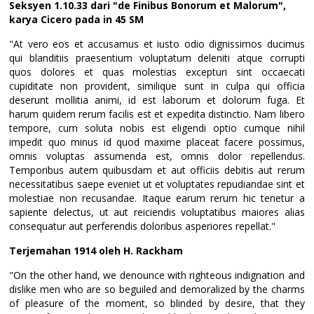
Seksyen 1.10.33 dari "de Finibus Bonorum et Malorum",
karya Cicero pada in 45 SM
"At vero eos et accusamus et iusto odio dignissimos ducimus
qui blanditiis praesentium voluptatum deleniti atque corrupti
quos dolores et quas molestias excepturi sint occaecati
cupiditate non provident, similique sunt in culpa qui officia
deserunt mollitia animi, id est laborum et dolorum fuga. Et
harum quidem rerum facilis est et expedita distinctio. Nam libero
tempore, cum soluta nobis est eligendi optio cumque nihil
impedit quo minus id quod maxime placeat facere possimus,
omnis voluptas assumenda est, omnis dolor repellendus.
Temporibus autem quibusdam et aut officiis debitis aut rerum
necessitatibus saepe eveniet ut et voluptates repudiandae sint et
molestiae non recusandae. Itaque earum rerum hic tenetur a
sapiente delectus, ut aut reiciendis voluptatibus maiores alias
consequatur aut perferendis doloribus asperiores repellat."
Terjemahan 1914 oleh H. Rackham
"On the other hand, we denounce with righteous indignation and
dislike men who are so beguiled and demoralized by the charms
of pleasure of the moment, so blinded by desire, that they